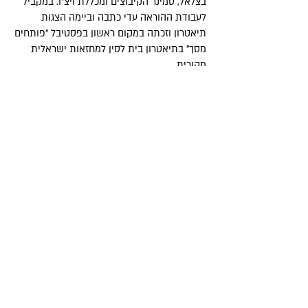
בצלאל, סמינר הקיבוצים ומכללת ויצ"ו. במקביל
לעבודת ההוראה עדי כתבה וביימה הצגות
תיאטרון וזכתה במקום ראשון בפסטיבל "פותחים
מסך" בתיאטרון בית לסין למחזאות ישראלית
מקורית.
רוברטו צ׳רניצקי
מייסד, מנהל התחום המדעי,
תפעולי וטכנולוגי. בוגר הטכניון בהנדסת מחשבים
ובעל תואר M.A בחינוך מאוניברסיטת חיפה,
במגמה לפיתוח תוכניות לימודים בהצטיינות
יתרה.
רוברטו כיהן כמנכ
"ל בחברת EDUSOFT ,
מהחברות הראשונות בישראל שפיתחו לומדות
עבור השוק הבין-לאומי.