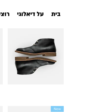
בית
על דיאלוגי
רוצי
תצוגה מהירה
I'm a product
מחיר
New